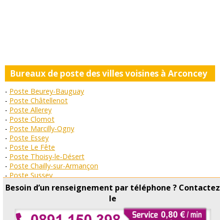
Bureaux de poste des villes voisines à Arconcey
Poste Beurey-Bauguay
Poste Châtellenot
Poste Allerey
Poste Clomot
Poste Marcilly-Ogny
Poste Essey
Poste Le Fête
Poste Thoisy-le-Désert
Poste Chailly-sur-Armançon
Poste Sussey
Poste Jouey
Besoin d’un renseignement par téléphone ? Contacte
Poste Censerey
le
Copyright © Horaire Poste 2026 Tous droits réservés -
Contact