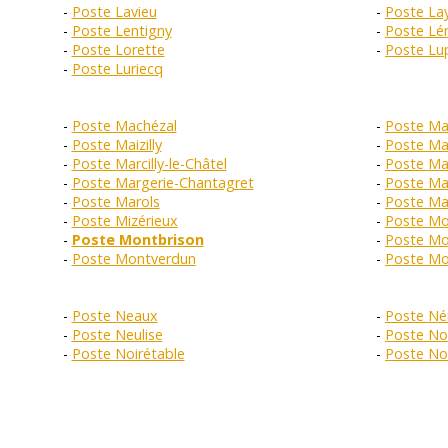
Poste Lavieu
Poste La
Poste Lentigny
Poste Lé
Poste Lorette
Poste Lu
Poste Luriecq
Poste Machézal
Poste Ma
Poste Maizilly
Poste Mal
Poste Marcilly-le-Châtel
Poste Ma
Poste Margerie-Chantagret
Poste Ma
Poste Marols
Poste Ma
Poste Mizérieux
Poste M
Poste Montbrison
Poste Mo
Poste Montverdun
Poste Mo
Poste Neaux
Poste Né
Poste Neulise
Poste Noa
Poste Noirétable
Poste Nol