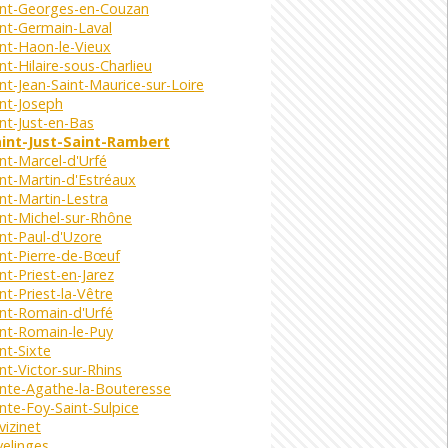
int-Georges-en-Couzan
nt-Germain-Laval
nt-Haon-le-Vieux
nt-Hilaire-sous-Charlieu
nt-Jean-Saint-Maurice-sur-Loire
nt-Joseph
nt-Just-en-Bas
int-Just-Saint-Rambert
nt-Marcel-d'Urfé
nt-Martin-d'Estréaux
nt-Martin-Lestra
nt-Michel-sur-Rhône
nt-Paul-d'Uzore
int-Pierre-de-Bœuf
nt-Priest-en-Jarez
nt-Priest-la-Vêtre
int-Romain-d'Urfé
int-Romain-le-Puy
nt-Sixte
nt-Victor-sur-Rhins
inte-Agathe-la-Bouteresse
nte-Foy-Saint-Sulpice
vizinet
elinges