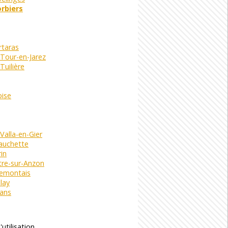
rbiers
rtaras
Tour-en-Jarez
Tuilière
bise
Valla-en-Gier
auchette
in
tre-sur-Anzon
lemontais
lay
vans
utilisation