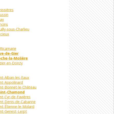
issières
ussin
nay
ncins
illy-sous-Charlieu
écieux
 Ricamarie
ve-de-Gier
che-la-Molière
zier-en-Donzy
nt-Alban-les-Eaux
nt-Appolinard
int-Bonnet-le-Château
aint-Chamond
nt-Cyr-de-Favières
int-Denis-de-Cabanne
nt-Étienne-le-Molard
int-Genest-Lerpt