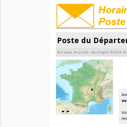
Poste du Départe
Bureaux de poste
»
Auvergne-Rhône-Al
Av
vo
Vo
re