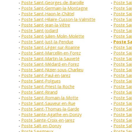
Poste Saint-Georges-de-Baroille
Poste Sa
Poste Saint-Germain-la-Montagne
Poste Sai
Poste Saint-Haon-le-Châtel
Poste Sai
Poste Saint-Hilaire-Cusson-la-Valmitte
Poste Sai
Poste Saint-Jean-la-Vêtre
Poste Sai
Poste Saint-Jodard
Poste Sai
Poste Saint-Julien-Molin-Molette
Poste Sai
Poste Saint-Just-la-Pendue
Poste Sa
Poste Saint-Léger-sur-Roanne
Poste Sai
Poste Saint-Marcellin-en-Forez
Poste Sai
Poste Saint-Martin-la-Sauveté
Poste Sai
Poste Saint-Médard-en-Forez
Poste Sai
Poste Saint-Nizier-sous-Charlieu
Poste Sai
Poste Saint-Paul-en-Jarez
Poste Sa
Poste Saint-Polgues
Poste Sai
Poste Saint-Priest-la-Roche
Poste Sai
Poste Saint-Rirand
Poste Sa
Poste Saint-Romain-la-Motte
Poste Sa
Poste Saint-Sauveur-en-Rue
Poste Sai
Poste Saint-Thomas-la-Garde
Poste Sai
Poste Sainte-Agathe-en-Donzy
Poste Sa
Poste Sainte-Croix-en-Jarez
Poste Sai
Poste Salt-en-Donzy
Poste Sal
Poste Savigneux
Poste Sev