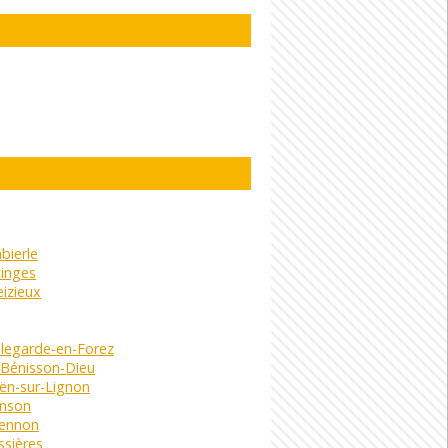
bierle
cinges
izieux
llegarde-en-Forez
 Bénisson-Dieu
ën-sur-Lignon
nson
iennon
ssières