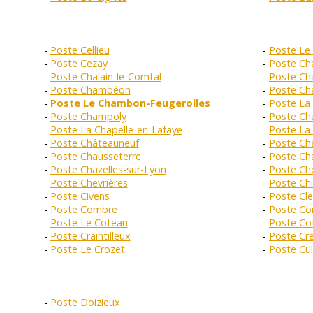
Poste Cellieu
Poste Le
Poste Cezay
Poste Ch
Poste Chalain-le-Comtal
Poste Ch
Poste Chambéon
Poste Ch
Poste Le Chambon-Feugerolles
Poste La
Poste Champoly
Poste Ch
Poste La Chapelle-en-Lafaye
Poste La 
Poste Châteauneuf
Poste Ch
Poste Chausseterre
Poste Ch
Poste Chazelles-sur-Lyon
Poste Che
Poste Chevrières
Poste Ch
Poste Civens
Poste Cl
Poste Combre
Poste Co
Poste Le Coteau
Poste Co
Poste Craintilleux
Poste Cr
Poste Le Crozet
Poste Cui
Poste Doizieux