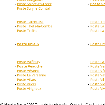
Poste Solore-en-Forez
Poste So
Poste Sury-le-Comtal
Poste Tarentaise
Poste Ta
Poste Thélis-la-Combe
Poste La 
Poste Trelins
Poste La 
Poste Unieux
Poste Ur
Poste Valfleury
Poste La 
Poste Veauche
Poste Ve
Poste Véranne
Poste Vér
Poste La Versanne
Poste Vê
Poste Villars
Poste Vil
Poste Villers
Poste Vio
Poste Virigneux
Poste Vi
 © Horaire Poste 2026 Tous droits réservés -
Contact
-
Conditions d'