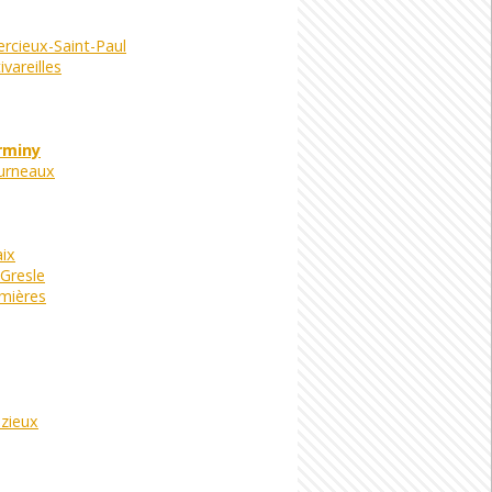
rcieux-Saint-Paul
vareilles
rminy
urneaux
ix
Gresle
mières
zieux