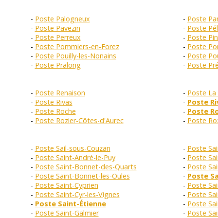
Poste Palogneux
Poste Pan
Poste Pavezin
Poste Pél
Poste Perreux
Poste Pi
Poste Pommiers-en-Forez
Poste Po
Poste Pouilly-les-Nonains
Poste Pou
Poste Pralong
Poste Pr
Poste Renaison
Poste La
Poste Rivas
Poste Ri
Poste Roche
Poste Ro
Poste Rozier-Côtes-d'Aurec
Poste Ro
Poste Sail-sous-Couzan
Poste Sai
Poste Saint-André-le-Puy
Poste Sai
Poste Saint-Bonnet-des-Quarts
Poste Sa
Poste Saint-Bonnet-les-Oules
Poste S
Poste Saint-Cyprien
Poste Sai
Poste Saint-Cyr-les-Vignes
Poste Sa
Poste Saint-Étienne
Poste Sai
Poste Saint-Galmier
Poste Sa