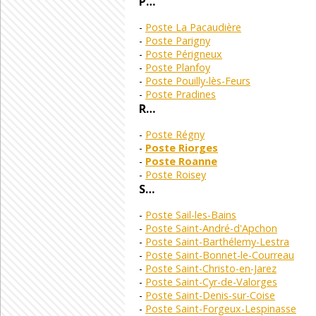
P…
Poste La Pacaudière
Poste Parigny
Poste Périgneux
Poste Planfoy
Poste Pouilly-lès-Feurs
Poste Pradines
R…
Poste Régny
Poste Riorges
Poste Roanne
Poste Roisey
S…
Poste Sail-les-Bains
Poste Saint-André-d'Apchon
Poste Saint-Barthélemy-Lestra
Poste Saint-Bonnet-le-Courreau
Poste Saint-Christo-en-Jarez
Poste Saint-Cyr-de-Valorges
Poste Saint-Denis-sur-Coise
Poste Saint-Forgeux-Lespinasse