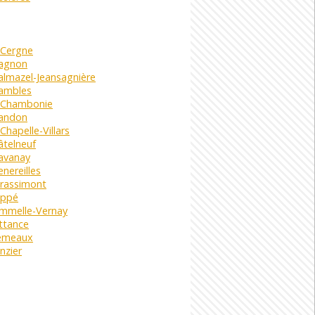
 Cergne
agnon
almazel-Jeansagnière
ambles
 Chambonie
andon
Chapelle-Villars
âtelneuf
avanay
nereilles
irassimont
eppé
mmelle-Vernay
ttance
emeaux
nzier