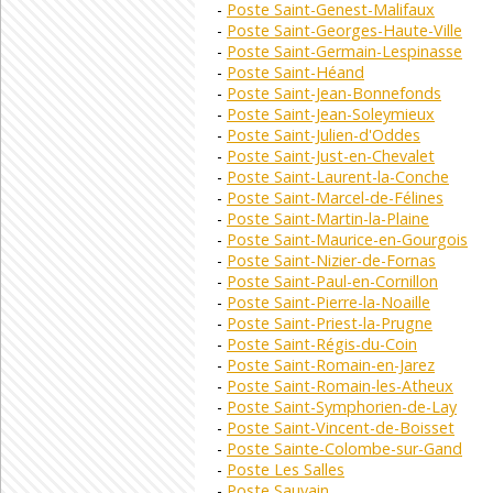
Poste Saint-Genest-Malifaux
Poste Saint-Georges-Haute-Ville
Poste Saint-Germain-Lespinasse
Poste Saint-Héand
Poste Saint-Jean-Bonnefonds
Poste Saint-Jean-Soleymieux
Poste Saint-Julien-d'Oddes
Poste Saint-Just-en-Chevalet
Poste Saint-Laurent-la-Conche
Poste Saint-Marcel-de-Félines
Poste Saint-Martin-la-Plaine
Poste Saint-Maurice-en-Gourgois
Poste Saint-Nizier-de-Fornas
Poste Saint-Paul-en-Cornillon
Poste Saint-Pierre-la-Noaille
Poste Saint-Priest-la-Prugne
Poste Saint-Régis-du-Coin
Poste Saint-Romain-en-Jarez
Poste Saint-Romain-les-Atheux
Poste Saint-Symphorien-de-Lay
Poste Saint-Vincent-de-Boisset
Poste Sainte-Colombe-sur-Gand
Poste Les Salles
Poste Sauvain