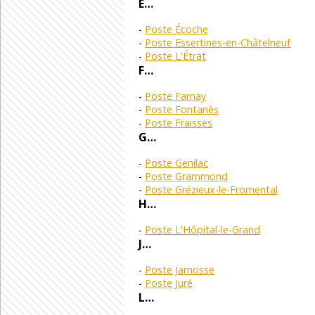
E…
Poste Écoche
Poste Essertines-en-Châtelneuf
Poste L'Étrat
F…
Poste Farnay
Poste Fontanès
Poste Fraisses
G…
Poste Genilac
Poste Grammond
Poste Grézieux-le-Fromental
H…
Poste L'Hôpital-le-Grand
J…
Poste Jarnosse
Poste Juré
L…