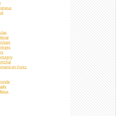
y
rigneux
pé
clas
leval
rclopt
ringes
rs
ontagny
ntchal
rnand-en-Forez
ronde
illy
lieux