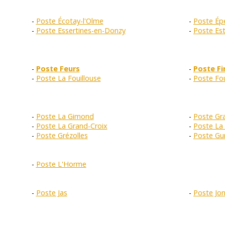
Poste Écotay-l'Olme
Poste Épe
Poste Essertines-en-Donzy
Poste Esti
Poste Feurs
Poste Fi
Poste La Fouillouse
Poste Fo
Poste La Gimond
Poste Gra
Poste La Grand-Croix
Poste La 
Poste Grézolles
Poste Gu
Poste L'Horme
Poste Jas
Poste Jon