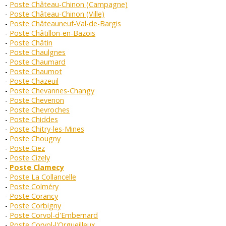
Poste Château-Chinon (Campagne)
Poste Château-Chinon (Ville)
Poste Châteauneuf-Val-de-Bargis
Poste Châtillon-en-Bazois
Poste Châtin
Poste Chaulgnes
Poste Chaumard
Poste Chaumot
Poste Chazeuil
Poste Chevannes-Changy
Poste Chevenon
Poste Chevroches
Poste Chiddes
Poste Chitry-les-Mines
Poste Chougny
Poste Ciez
Poste Cizely
Poste Clamecy
Poste La Collancelle
Poste Colméry
Poste Corancy
Poste Corbigny
Poste Corvol-d'Embernard
Poste Corvol-l'Orgueilleux