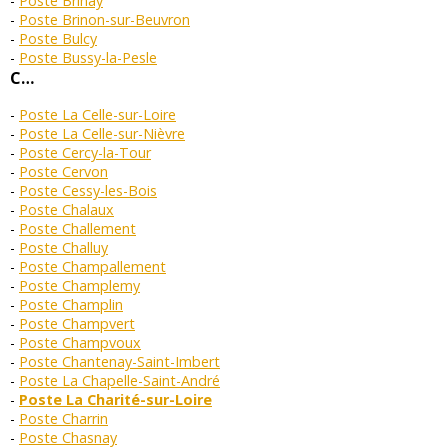
Poste Brinay
Poste Brinon-sur-Beuvron
Poste Bulcy
Poste Bussy-la-Pesle
C…
Poste La Celle-sur-Loire
Poste La Celle-sur-Nièvre
Poste Cercy-la-Tour
Poste Cervon
Poste Cessy-les-Bois
Poste Chalaux
Poste Challement
Poste Challuy
Poste Champallement
Poste Champlemy
Poste Champlin
Poste Champvert
Poste Champvoux
Poste Chantenay-Saint-Imbert
Poste La Chapelle-Saint-André
Poste La Charité-sur-Loire
Poste Charrin
Poste Chasnay