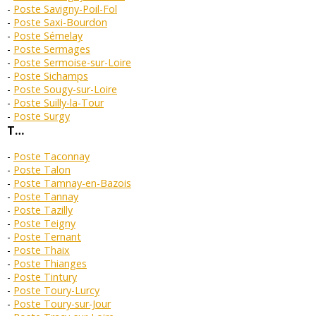
Poste Savigny-Poil-Fol
Poste Saxi-Bourdon
Poste Sémelay
Poste Sermages
Poste Sermoise-sur-Loire
Poste Sichamps
Poste Sougy-sur-Loire
Poste Suilly-la-Tour
Poste Surgy
T…
Poste Taconnay
Poste Talon
Poste Tamnay-en-Bazois
Poste Tannay
Poste Tazilly
Poste Teigny
Poste Ternant
Poste Thaix
Poste Thianges
Poste Tintury
Poste Toury-Lurcy
Poste Toury-sur-Jour