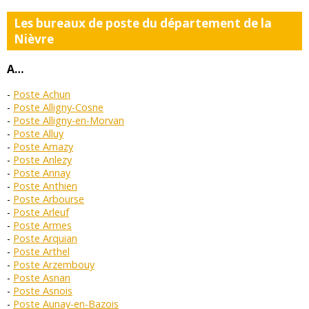
Les bureaux de poste du département de la
Nièvre
A…
Poste Achun
Poste Alligny-Cosne
Poste Alligny-en-Morvan
Poste Alluy
Poste Amazy
Poste Anlezy
Poste Annay
Poste Anthien
Poste Arbourse
Poste Arleuf
Poste Armes
Poste Arquian
Poste Arthel
Poste Arzembouy
Poste Asnan
Poste Asnois
Poste Aunay-en-Bazois