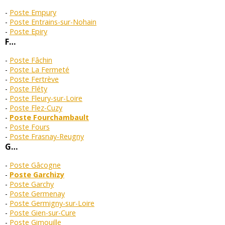
Poste Empury
Poste Entrains-sur-Nohain
Poste Epiry
F…
Poste Fâchin
Poste La Fermeté
Poste Fertrève
Poste Fléty
Poste Fleury-sur-Loire
Poste Flez-Cuzy
Poste Fourchambault
Poste Fours
Poste Frasnay-Reugny
G…
Poste Gâcogne
Poste Garchizy
Poste Garchy
Poste Germenay
Poste Germigny-sur-Loire
Poste Gien-sur-Cure
Poste Gimouille