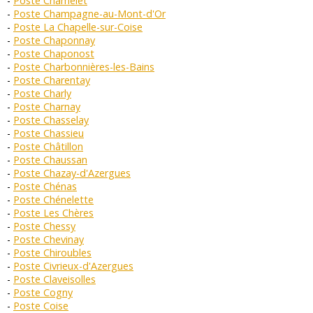
Poste Chamelet
Poste Champagne-au-Mont-d'Or
Poste La Chapelle-sur-Coise
Poste Chaponnay
Poste Chaponost
Poste Charbonnières-les-Bains
Poste Charentay
Poste Charly
Poste Charnay
Poste Chasselay
Poste Chassieu
Poste Châtillon
Poste Chaussan
Poste Chazay-d'Azergues
Poste Chénas
Poste Chénelette
Poste Les Chères
Poste Chessy
Poste Chevinay
Poste Chiroubles
Poste Civrieux-d'Azergues
Poste Claveisolles
Poste Cogny
Poste Coise