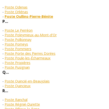
Poste Odenas
Poste Orliénas
Poste Oullins-Pierre-Bénite
P…
Poste Le Perréon
Poste Poleymieux-au-Mont-d'Or
Poste Pollionnay
Poste Pomeys
Poste Pommiers
Poste Porte des Pierres Dorées
Poste Poule-les-Écharmeaux
Poste Propières
Poste Pusignan
Q…
Poste Quincié-en-Beaujolais
Poste Quincieux
R…
Poste Ranchal
Poste Régnié-Durette
Poste Rillieux-la-Pape