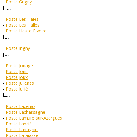
Poste Grigny
H…
Poste Les Haies
Poste Les Halles
Poste Haute-Rivoire
I…
Poste Irigny
J…
Poste Jonage
Poste Jons
Poste Joux
Poste Juliénas
Poste Jullié
L…
Poste Lacenas
Poste Lachassagne
Poste Lamure-sur-Azergues
Poste Lancié
Poste Lantignié
Poste Larajasse