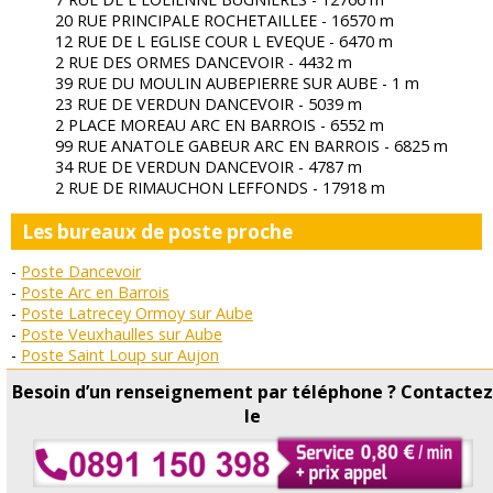
20 RUE PRINCIPALE ROCHETAILLEE - 16570 m
12 RUE DE L EGLISE COUR L EVEQUE - 6470 m
2 RUE DES ORMES DANCEVOIR - 4432 m
39 RUE DU MOULIN AUBEPIERRE SUR AUBE - 1 m
23 RUE DE VERDUN DANCEVOIR - 5039 m
2 PLACE MOREAU ARC EN BARROIS - 6552 m
99 RUE ANATOLE GABEUR ARC EN BARROIS - 6825 m
34 RUE DE VERDUN DANCEVOIR - 4787 m
2 RUE DE RIMAUCHON LEFFONDS - 17918 m
Les bureaux de poste proche
Poste Dancevoir
Poste Arc en Barrois
Poste Latrecey Ormoy sur Aube
Poste Veuxhaulles sur Aube
Poste Saint Loup sur Aujon
Poste Montigny sur Aube
Besoin d’un renseignement par téléphone ? Contacte
Poste Chateauvillain
le
Poste Richebourg
Poste Leuglay
Copyright © Horaire Poste 2026 Tous droits réservés -
Contact
-
Conditions d'utilisation
-
Mettre à jour les données