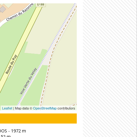
Leaflet
| Map data ©
OpenStreetMap
contributors
OS - 1972 m
152 m