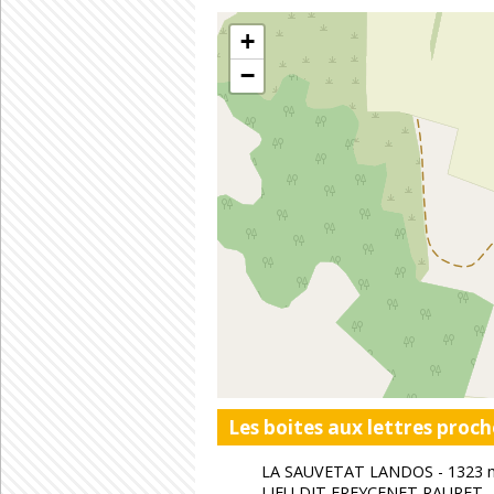
+
−
Les boites aux lettres proch
LA SAUVETAT LANDOS - 1323 
LIEU DIT FREYCENET RAURET -