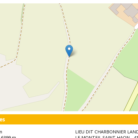
es
m
LIEU DIT CHARBONNIER LAND
 6399 m
LE MONTEIL SAINT HAON - 4