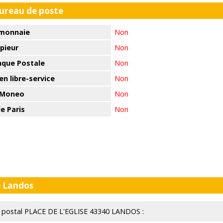
bureau de poste
monnaie
Non
pieur
Non
nque Postale
Non
n libre-service
Non
 Moneo
Non
e Paris
Non
e Landos
au postal PLACE DE L'EGLISE 43340 LANDOS :