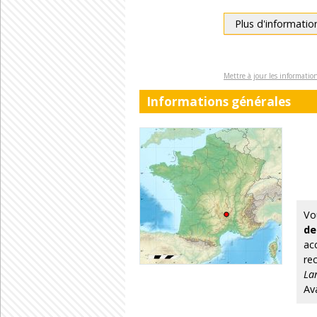
Plus d'informatio
Mettre à jour les informati
Informations générales
Vo
de
ac
re
La
Av