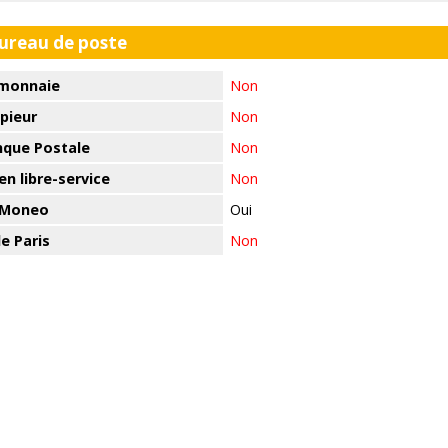
bureau de poste
monnaie
Non
pieur
Non
nque Postale
Non
n libre-service
Non
 Moneo
Oui
e Paris
Non