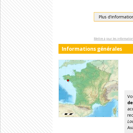
Plus d'informatio
Mettre à jour les informati
Informations générales
Vo
de
ac
re
Lo
Av