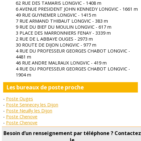
62 RUE DES TAMARIS LONGVIC - 1408 m
6 AVENUE PRESIDENT JOHN KENNEDY LONGVIC - 1661 m
49 RUE GUYNEMER LONGVIC - 1415 m
7 RUE ARMAND THIBAUT LONGVIC - 383 m
9 RUE DU BIEF DU MOULIN LONGVIC - 617 m
3 PLACE DES MARRONNIERS FENAY - 3339 m
2 RUE DE L ABBAYE OUGES - 2973 m
30 ROUTE DE DIJON LONGVIC - 977 m
4 RUE DU PROFESSEUR GEORGES CHABOT LONGVIC -
4481 m
46 RUE ANDRE MALRAUX LONGVIC - 419 m
4 RUE DU PROFESSEUR GEORGES CHABOT LONGVIC -
1904 m
Les bureaux de poste proche
Poste Ouges
Poste Sennecey les Dijon
Poste Neuilly les Dijon
Poste Chenove
Poste Chenove
Poste Dijon
Besoin d’un renseignement par téléphone ? Contacte
Poste Dijon Bossuet
le
Poste Dijon Clemenceau