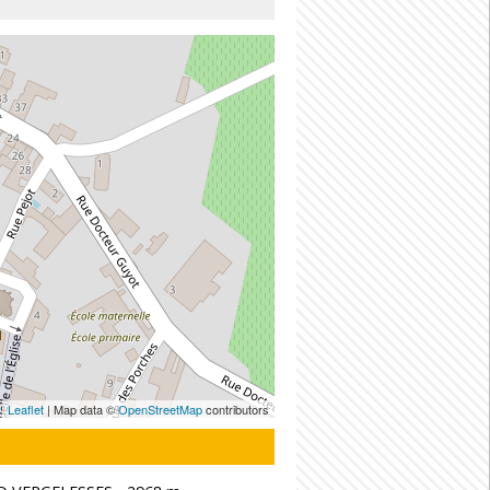
Leaflet
| Map data ©
OpenStreetMap
contributors