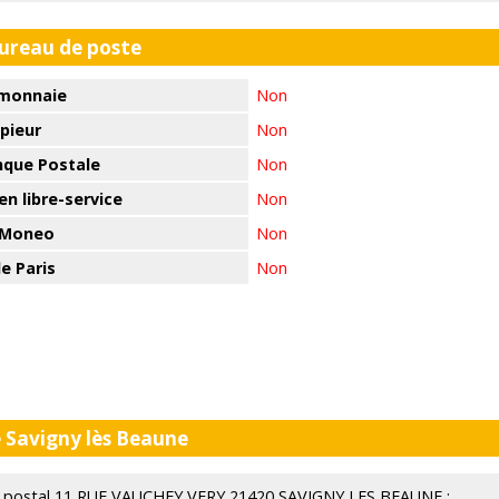
bureau de poste
monnaie
Non
pieur
Non
nque Postale
Non
n libre-service
Non
 Moneo
Non
e Paris
Non
 Savigny lès Beaune
eau postal 11 RUE VAUCHEY VERY 21420 SAVIGNY LES BEAUNE :