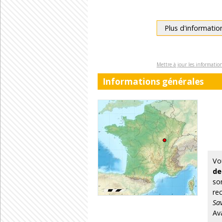
Plus d'informatio
Mettre à jour les informati
Informations générales
Vo
de
so
re
Sa
Av