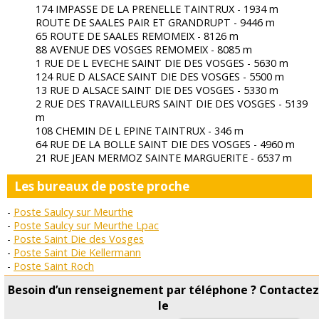
174 IMPASSE DE LA PRENELLE TAINTRUX - 1934 m
ROUTE DE SAALES PAIR ET GRANDRUPT - 9446 m
65 ROUTE DE SAALES REMOMEIX - 8126 m
88 AVENUE DES VOSGES REMOMEIX - 8085 m
1 RUE DE L EVECHE SAINT DIE DES VOSGES - 5630 m
124 RUE D ALSACE SAINT DIE DES VOSGES - 5500 m
13 RUE D ALSACE SAINT DIE DES VOSGES - 5330 m
2 RUE DES TRAVAILLEURS SAINT DIE DES VOSGES - 5139
m
108 CHEMIN DE L EPINE TAINTRUX - 346 m
64 RUE DE LA BOLLE SAINT DIE DES VOSGES - 4960 m
21 RUE JEAN MERMOZ SAINTE MARGUERITE - 6537 m
Les bureaux de poste proche
Poste Saulcy sur Meurthe
Poste Saulcy sur Meurthe Lpac
Poste Saint Die des Vosges
Poste Saint Die Kellermann
Poste Saint Roch
Poste Saint Leonard
Besoin d’un renseignement par téléphone ? Contacte
Poste Sainte Marguerite
le
Poste Saint Michel sur Meurthe