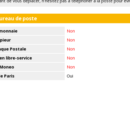
ant de vous déplacer, n'hésitez pas à téléphoner à la poste pour évi
bureau de poste
monnaie
Non
pieur
Non
nque Postale
Non
n libre-service
Non
 Moneo
Non
e Paris
Oui