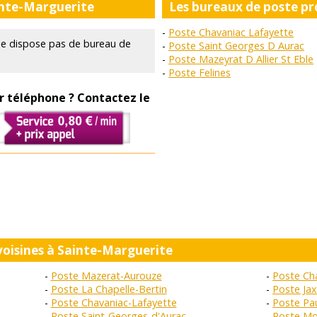
inte-Marguerite
Les bureaux de poste p
Poste Chavaniac Lafayette
e dispose pas de bureau de
Poste Saint Georges D Aurac
Poste Mazeyrat D Allier St Eble
Poste Felines
r téléphone ? Contactez le
 voisines à Sainte-Marguerite
Poste Mazerat-Aurouze
Poste Ch
Poste La Chapelle-Bertin
Poste Jax
Poste Chavaniac-Lafayette
Poste Pa
Poste Saint-Georges-d'Aurac
Poste Mo