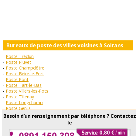
Bureaux de poste des villes voisines à Soirans
Poste Tréclun
Poste Pluvet
Poste Champdôtre
Poste Beire-le-Fort
Poste Pont
Poste Tart-le-Bas
Poste Villers-les-Pots
Poste Tillenay
Poste Longchamp
Poste Genlis
Poste Labergement-Foigney
Besoin d’un renseignement par téléphone ? Contacte
Poste Magny-Montarlot
le
Copyright © Horaire Poste 2026 Tous droits réservés -
Contact