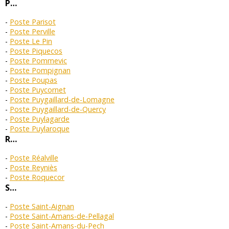
P…
Poste Parisot
Poste Perville
Poste Le Pin
Poste Piquecos
Poste Pommevic
Poste Pompignan
Poste Poupas
Poste Puycornet
Poste Puygaillard-de-Lomagne
Poste Puygaillard-de-Quercy
Poste Puylagarde
Poste Puylaroque
R…
Poste Réalville
Poste Reyniès
Poste Roquecor
S…
Poste Saint-Aignan
Poste Saint-Amans-de-Pellagal
Poste Saint-Amans-du-Pech