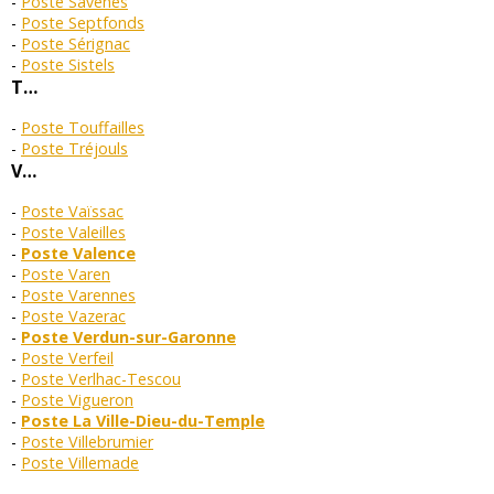
Poste Savenès
Poste Septfonds
Poste Sérignac
Poste Sistels
T…
Poste Touffailles
Poste Tréjouls
V…
Poste Vaïssac
Poste Valeilles
Poste Valence
Poste Varen
Poste Varennes
Poste Vazerac
Poste Verdun-sur-Garonne
Poste Verfeil
Poste Verlhac-Tescou
Poste Vigueron
Poste La Ville-Dieu-du-Temple
Poste Villebrumier
Poste Villemade