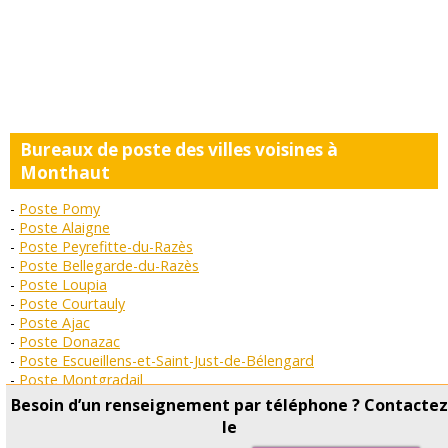
Bureaux de poste des villes voisines à
Monthaut
Poste Pomy
Poste Alaigne
Poste Peyrefitte-du-Razès
Poste Bellegarde-du-Razès
Poste Loupia
Poste Courtauly
Poste Ajac
Poste Donazac
Poste Escueillens-et-Saint-Just-de-Bélengard
Poste Montgradail
Poste Belvèze-du-Razès
Besoin d’un renseignement par téléphone ? Contacte
Poste Lignairolles
le