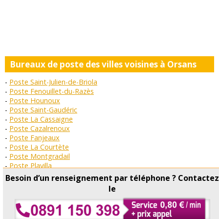
Bureaux de poste des villes voisines à Orsans
Poste Saint-Julien-de-Briola
Poste Fenouillet-du-Razès
Poste Hounoux
Poste Saint-Gaudéric
Poste La Cassaigne
Poste Cazalrenoux
Poste Fanjeaux
Poste La Courtète
Poste Montgradail
Poste Plavilla
Poste Malegoude
Besoin d’un renseignement par téléphone ? Contacte
Poste Sainte-Foi
le
Copyright © Horaire Poste 2026 Tous droits réservés -
Contact
-
Conditions d'utilisation