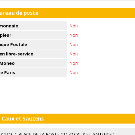
bureau de poste
monnaie
Non
pieur
Non
nque Postale
Non
n libre-service
Non
 Moneo
Non
e Paris
Non
e Caux et Sauzens
eau postal 1 PLACE DE LA POSTE 11170 CAUX ET SAUZENS :