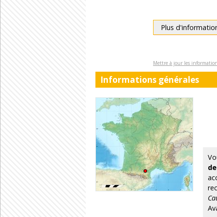
Plus d'informatio
Mettre à jour les informati
Informations générales
Vo
de
ac
re
Ca
Av