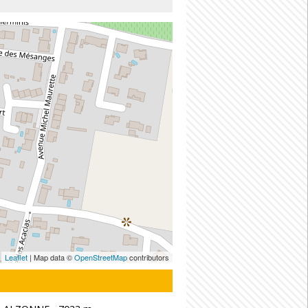
Leaflet
| Map data ©
OpenStreetMap
contributors