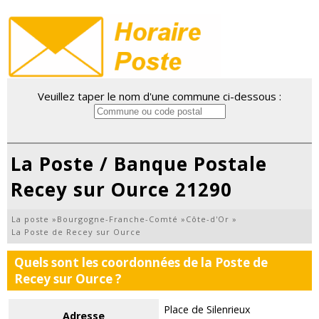
Veuillez taper le nom d'une commune ci-dessous :
La Poste / Banque Postale
Recey sur Ource 21290
La poste
»
Bourgogne-Franche-Comté
»
Côte-d'Or
»
La Poste de Recey sur Ource
Quels sont les coordonnées de la Poste de
Recey sur Ource ?
Place de Silenrieux
Adresse