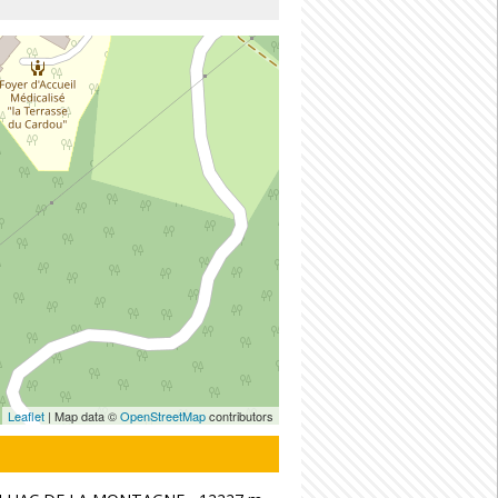
Leaflet
| Map data ©
OpenStreetMap
contributors