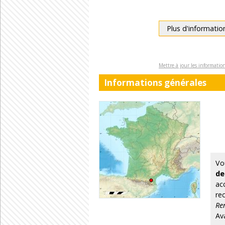
Plus d'informatio
Mettre à jour les informati
Informations générales
Vo
de
ac
re
Re
Av