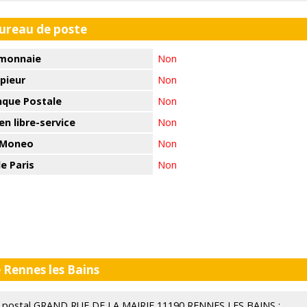
bureau de poste
monnaie
Non
pieur
Non
nque Postale
Non
n libre-service
Non
 Moneo
Non
e Paris
Non
 Rennes les Bains
eau postal GRAND RUE DE LA MAIRIE 11190 RENNES LES BAINS :