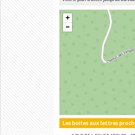
+
−
Les boites aux lettres proch