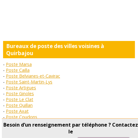
Bureaux de poste des villes voisines à
Quirbajou
Poste Marsa
Poste Cailla
Poste Belvianes-et-Cavirac
Poste Saint-Martin-Lys
Poste Artigues
Poste Ginoles
Poste Le Clat
Poste Quillan
Poste Axat
Poste Coudons
Poste Bessède-de-Sault
Besoin d’un renseignement par téléphone ? Contacte
Poste Saint-Julia-de-Bec
le