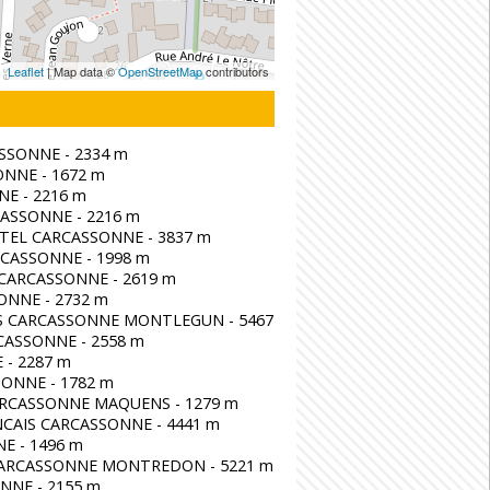
Leaflet
| Map data ©
OpenStreetMap
contributors
SSONNE - 2334 m
NNE - 1672 m
NE - 2216 m
ASSONNE - 2216 m
ATEL CARCASSONNE - 3837 m
RCASSONNE - 1998 m
CARCASSONNE - 2619 m
ONNE - 2732 m
S CARCASSONNE MONTLEGUN - 5467 m
CASSONNE - 2558 m
- 2287 m
ONNE - 1782 m
RCASSONNE MAQUENS - 1279 m
CAIS CARCASSONNE - 4441 m
E - 1496 m
 CARCASSONNE MONTREDON - 5221 m
NNE - 2155 m