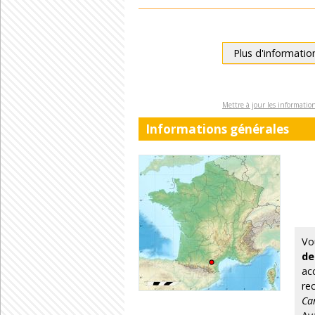
Plus d'informatio
Mettre à jour les informati
Informations générales
Vo
de
ac
re
Ca