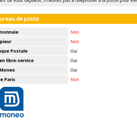
ant de vous déplacer, n'hésitez pas à téléphoner à la poste pour évi
bureau de poste
monnaie
Non
pieur
Non
nque Postale
Oui
n libre-service
Oui
 Moneo
Oui
e Paris
Non