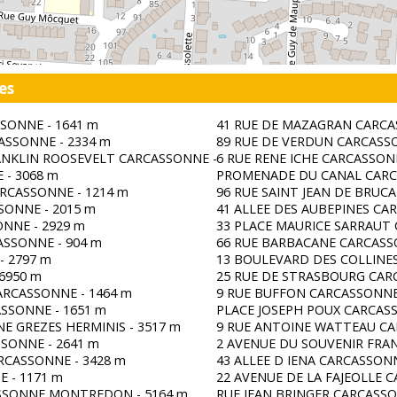
es
SONNE - 1641 m
41 RUE DE MAZAGRAN CARCA
ASSONNE - 2334 m
89 RUE DE VERDUN CARCASSO
ANKLIN ROOSEVELT CARCASSONNE - 1679 m
6 RUE RENE ICHE CARCASSON
 - 3068 m
PROMENADE DU CANAL CARC
RCASSONNE - 1214 m
96 RUE SAINT JEAN DE BRUC
ONNE - 2015 m
41 ALLEE DES AUBEPINES CA
ONNE - 2929 m
33 PLACE MAURICE SARRAUT 
ASSONNE - 904 m
66 RUE BARBACANE CARCASS
- 2797 m
13 BOULEVARD DES COLLINE
 6950 m
25 RUE DE STRASBOURG CAR
ARCASSONNE - 1464 m
9 RUE BUFFON CARCASSONNE 
SSONNE - 1651 m
PLACE JOSEPH POUX CARCASS
E GREZES HERMINIS - 3517 m
9 RUE ANTOINE WATTEAU CA
SONNE - 2641 m
2 AVENUE DU SOUVENIR FRAN
RCASSONNE - 3428 m
43 ALLEE D IENA CARCASSONN
 - 1171 m
22 AVENUE DE LA FAJEOLLE
SSONNE MONTREDON - 5164 m
RUE JEAN BRINGER CARCASSO